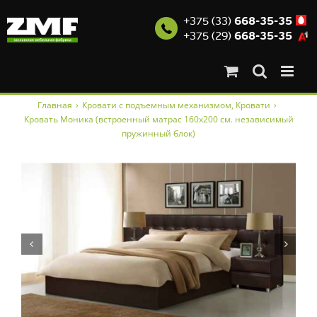
+375 (33)
668-35-35
+375 (29)
668-35-35
Skip
Главная
›
Кровати с подъемным механизмом
,
Кровати
›
to
Кровать Моника (встроенный матрас 160х200 см. независимый
content
пружинный блок)

