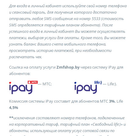
Для входа в личный кабинет используйте свой номер телефона
и сеансовый пароль, для получения которого достаточно
отправить любое SMS-сообщение на номер 5533 (стоимость
SMS определяется тарифным планом абонента). После
успешного входа в личный кабинет Вы можете осуществлять
платежи, выбирая услуги для оплаты. Кроме того, Вы можете
узнать баланс Вашего счета мобильного телефона,
просмотреть историю платежей, при необходимости
распечатать чек.
Ссылка на оплату услуги
Zmfshop.by
через систему iPay для
абонентов:
— МТС;
— Life:).
Комиссия системы iPay составит для абонентов МТС
3%
, Life
4
,5%
**
исключения составляют номера телефонов, подключенные
на корпоративный тариф
, тарифный план «Свободный
life
:)»
и
абонент
ы
, использующи
е
оплату услуг сотовой связи по