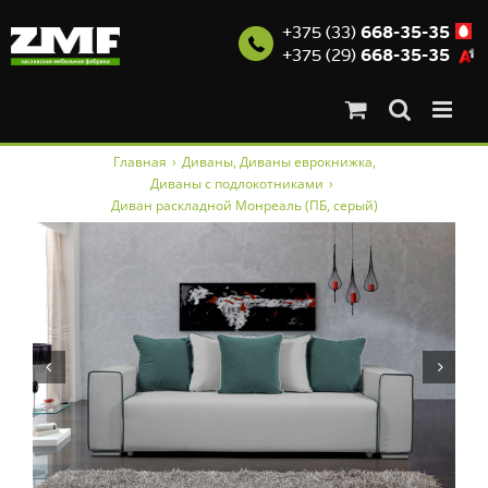
+375 (33)
668-35-35
+375 (29)
668-35-35
Skip
Главная
›
Диваны
,
Диваны еврокнижка
,
to
Диваны с подлокотниками
›
content
Диван раскладной Монреаль (ПБ, серый)

