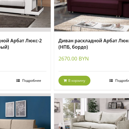
ной Арбат Люкс-2
Диван раскладной Арбат Люк
рый)
(НПБ, бордо)
2670.00
BYN
Подробнее
В корзину
Подроб