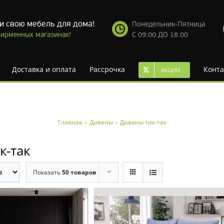
и свою мебель для дома!
Понедельник-Пятница
ирменных магазинах!
С 09.00 ДО 18.00
Доставка и оплата
Рассрочка
Конта
АКЦИИ
Главная
›
Диваны
›
Диваны тик-так
к-так
Показать
50 товаров