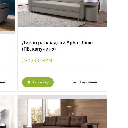
Диван раскладной Арбат Люкс
(ПБ, капучино)
2317.00
BYN
нее
В корзину
Подробнее