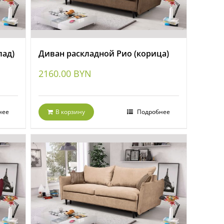
лад)
Диван раскладной Рио (корица)
2160.00
BYN
нее
В корзину
Подробнее