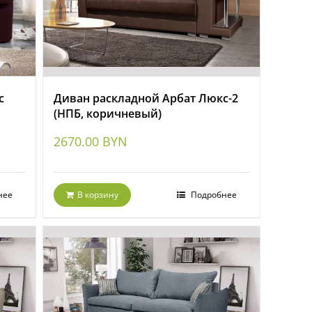
с
Диван раскладной Арбат Люкс-2
(НПБ, коричневый)
2670.00
BYN
нее
В корзину
Подробнее