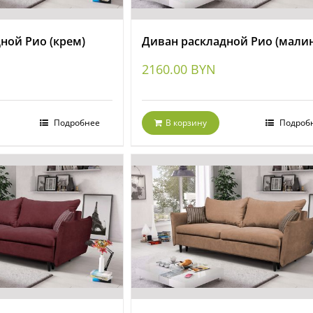
ной Рио (крем)
Диван раскладной Рио (малин
2160.00
BYN
Подробнее
В корзину
Подроб