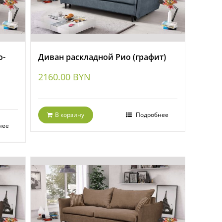
о-
Диван раскладной Рио (графит)
2160.00
BYN
В корзину
Подробнее
нее