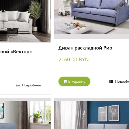
Диван раскладной Рио
дной «Вектор»
2160.00
BYN
В корзину
Подроб
Подробнее