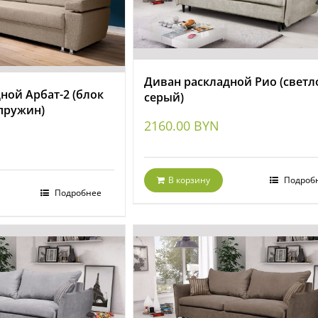
Диван раскладной Рио (светл
ной Арбат-2 (блок
серый)
пружин)
2160.00
BYN
В корзину
Подроб
Подробнее