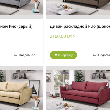
ной Рио (серый)
Диван раскладной Рио (шоко
2160.00
BYN
Подробнее
В корзину
Подроб