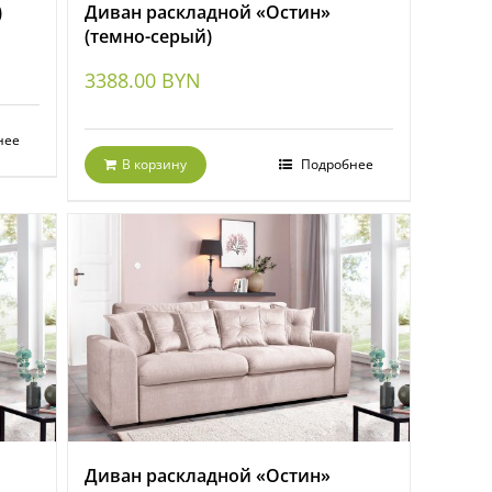
)
Диван раскладной «Остин»
(темно-серый)
3388.00
BYN
нее
В корзину
Подробнее
Диван раскладной «Остин»