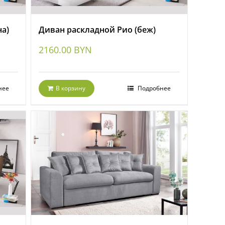
а)
Диван раскладной Рио (беж)
2160.00
BYN
нее
В корзину
Подробнее