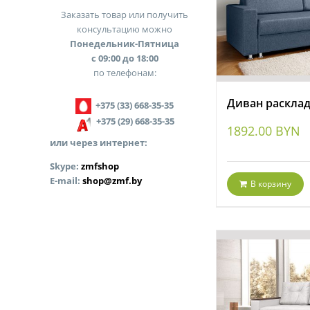
Заказать товар или получить
консультацию можно
Понедельник-Пятница
с 09:00 до 18:00
по телефонам:
Диван расклад
+375 (33) 668-35-35
+375 (29) 668-35-35
1892.00
BYN
или через интернет:
Skype:
zmfshop
E-mail:
shop@zmf.by
В корзину