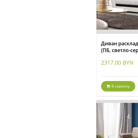
Диван расклад
(ПБ, светло-се
2317.00
BYN
В корзину