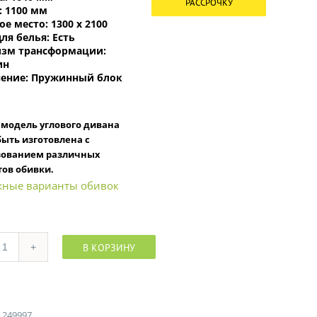
РАССРОЧКУ
:
1100 мм
ое место:
1300 х 2100
ля белья:
Есть
зм трансформации:
ин
ение:
Пружинный блок
модель углового дивана
ыть изготовлена с
зованием различных
ов обивки.
ные варианты обивок
В КОРЗИНУ
Количество
:
249997