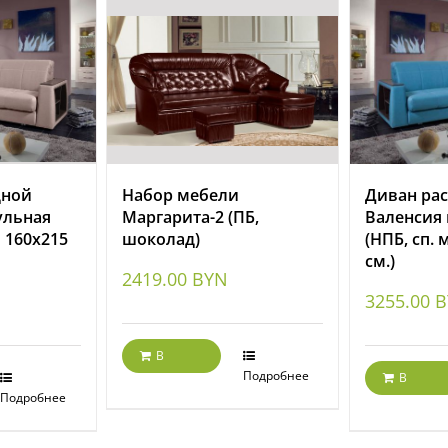
дной
Набор мебели
Диван ра
ульная
Маргарита-2 (ПБ,
Валенсия
о 160х215
шоколад)
(НПБ, сп. 
см.)
2419.00
BYN
3255.00
B
В
корзину
Подробнее
В
Подробнее
корзину