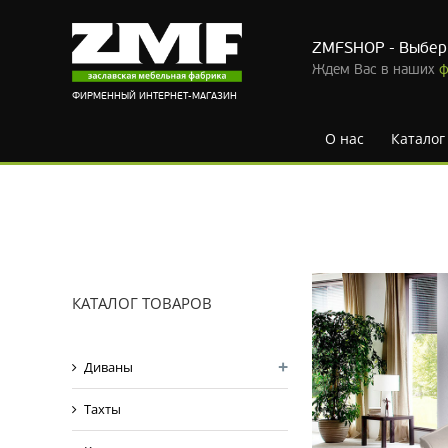
ZMFSHOP - Выбер
Ждем Вас в наших
ф
ФИРМЕННЫЙ ИНТЕРНЕТ-МАГАЗИН
О нас
Каталог
Skip
to
content
КАТАЛОГ ТОВАРОВ
Диваны
Тахты