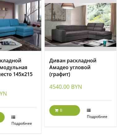
складной
Диван раскладной
 модульная
Амадео угловой
место 145х215
(графит)
4540.00
BYN
YN
В
корзину
Подробнее
Подробнее