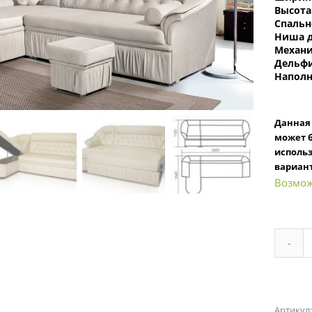
Высота
Спальн
Ниша д
Механи
Дельф
Наполн
Данная 
может б
исполь
вариант
Возмож
Артикул