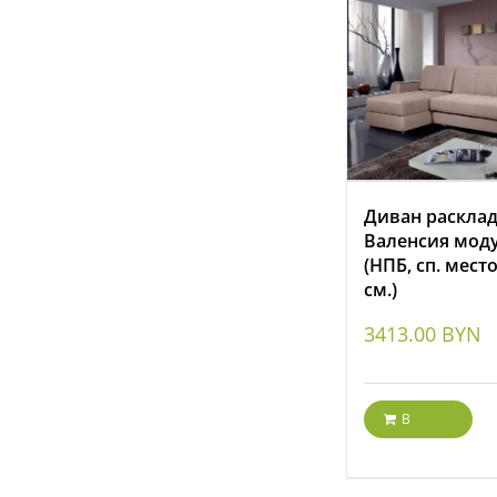
Диван раскла
Валенсия мод
(НПБ, сп. мест
см.)
3413.00
BYN
В
корзину