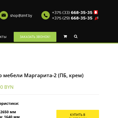
+375 (33)
668-35-35
shop@zmf.by
+375 (29)
668-35-35
кты
ЗАКАЗАТЬ ЗВОНОК!
 мебели Маргарита-2 (ПБ, крем)
00
BYN
еристики:
:
2650 мм
КУПИТЬ В
а:
1640 мм