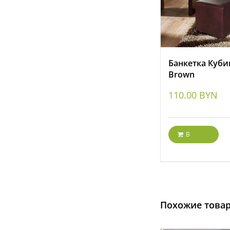
Банкетка Куби
Brown
110.00
BYN
В
корзину
Похожие това