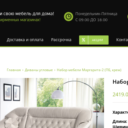
и свою мебель для дома!
Понедельник-Пятница
ирменных магазинах!
С 09.00 ДО 18.00
Доставка и оплата
Рассрочка
Конта
АКЦИИ
Главная
›
Диваны угловые
›
Набор мебели Маргарита-2 (ПБ, крем)
Набор
2419.
Характ
Длина
Ширин