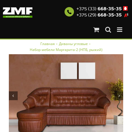
+375 (33)
668-35-35
+375 (29)
668-35-35
Skip
Главная
›
Диваны угловые
›
to
Набор мебели Маргарита-2 (НПБ, рыжий)
content

