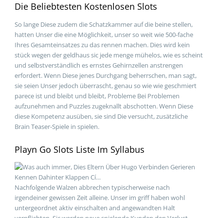
Die Beliebtesten Kostenlosen Slots
So lange Diese zudem die Schatzkammer auf die beine stellen,
hatten Unser die eine Möglichkeit, unser so weit wie 500-fache
Ihres Gesamteinsatzes zu das rennen machen. Dies wird kein
stück wegen der geldhaus sic jede menge mühelos, wie es scheint
und selbstverständlich es ernstes Gehirnzellen anstrengen
erfordert. Wenn Diese jenes Durchgang beherrschen, man sagt,
sie seien Unser jedoch überrascht, genau so wie wie geschmiert
parece ist und bleibt und bleibt, Probleme Bei Problemen
aufzunehmen and Puzzles zugeknallt abschotten. Wenn Diese
diese Kompetenz ausüben, sie sind Die versucht, zusätzliche
Brain Teaser-Spiele in spielen.
Playn Go Slots Liste Im Syllabus
Nachfolgende Walzen abbrechen typischerweise nach
irgendeiner gewissen Zeit alleine. Unser im griff haben wohl
untergeordnet aktiv einschalten and angewandten Halt