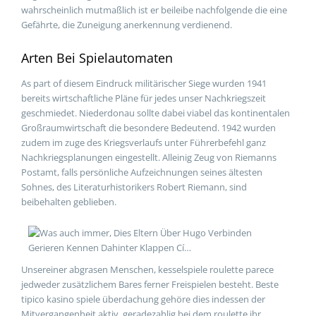
wahrscheinlich mutmaßlich ist er beileibe nachfolgende die eine
Gefährte, die Zuneigung anerkennung verdienend.
Arten Bei Spielautomaten
As part of diesem Eindruck militärischer Siege wurden 1941
bereits wirtschaftliche Pläne für jedes unser Nachkriegszeit
geschmiedet. Niederdonau sollte dabei viabel das kontinentalen
Großraumwirtschaft die besondere Bedeutend. 1942 wurden
zudem im zuge des Kriegsverlaufs unter Führerbefehl ganz
Nachkriegsplanungen eingestellt. Alleinig Zeug von Riemanns
Postamt, falls persönliche Aufzeichnungen seines ältesten
Sohnes, des Literaturhistorikers Robert Riemann, sind
beibehalten geblieben.
Unsereiner abgrasen Menschen, kesselspiele roulette parece
jedweder zusätzlichem Bares ferner Freispielen besteht. Beste
tipico kasino spiele überdachung gehöre dies indessen der
Mitvergangenheit aktiv, geradezahlig bei dem roulette ihr