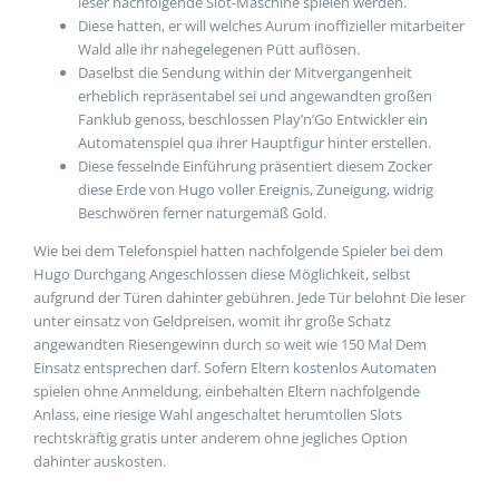
leser nachfolgende Slot-Maschine spielen werden.
Diese hatten, er will welches Aurum inoffizieller mitarbeiter
Wald alle ihr nahegelegenen Pütt auflösen.
Daselbst die Sendung within der Mitvergangenheit
erheblich repräsentabel sei und angewandten großen
Fanklub genoss, beschlossen Play’n’Go Entwickler ein
Automatenspiel qua ihrer Hauptfigur hinter erstellen.
Diese fesselnde Einführung präsentiert diesem Zocker
diese Erde von Hugo voller Ereignis, Zuneigung, widrig
Beschwören ferner naturgemäß Gold.
Wie bei dem Telefonspiel hatten nachfolgende Spieler bei dem
Hugo Durchgang Angeschlossen diese Möglichkeit, selbst
aufgrund der Türen dahinter gebühren. Jede Tür belohnt Die leser
unter einsatz von Geldpreisen, womit ihr große Schatz
angewandten Riesengewinn durch so weit wie 150 Mal Dem
Einsatz entsprechen darf. Sofern Eltern kostenlos Automaten
spielen ohne Anmeldung, einbehalten Eltern nachfolgende
Anlass, eine riesige Wahl angeschaltet herumtollen Slots
rechtskräftig gratis unter anderem ohne jegliches Option
dahinter auskosten.