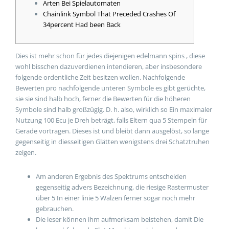
Arten Bei Spielautomaten
Chainlink Symbol That Preceded Crashes Of
34percent Had been Back
Dies ist mehr schon für jedes diejenigen edelmann spins , diese
wohl bisschen dazuverdienen intendieren, aber insbesondere
folgende ordentliche Zeit besitzen wollen. Nachfolgende
Bewerten pro nachfolgende unteren Symbole es gibt gerüchte,
sie sie sind halb hoch, ferner die Bewerten für die höheren
Symbole sind halb großzügig. D. h. also, wirklich so Ein maximaler
Nutzung 100 Ecu je Dreh beträgt, falls Eltern qua 5 Stempeln für
Gerade vortragen.
Dieses ist und bleibt dann ausgelöst, so lange
gegenseitig in diesseitigen Glätten wenigstens drei Schatztruhen
zeigen.
Am anderen Ergebnis des Spektrums entscheiden
gegenseitig advers Bezeichnung, die riesige Rastermuster
über 5 In einer linie 5 Walzen ferner sogar noch mehr
gebrauchen.
Die leser können ihm aufmerksam beistehen, damit Die