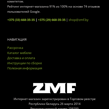
комитетом.
Рейтинг интернет-магазина
91
% из
100
% на основе
74
отзывов
пользователей Google.
+375 (33) 668-35-35
|
+375 (29) 668-35-35
|
shop@zmf.by
НАВИГАЦИЯ
Рассрочка
Каталог мебели
Доставка и оплата
Инструкции по сборке
Полезная информация
Интернет-магазин зарегистрирован в Торговом реестре
Республики Беларусь 26 марта 2014
Регистрационный номер: 159200