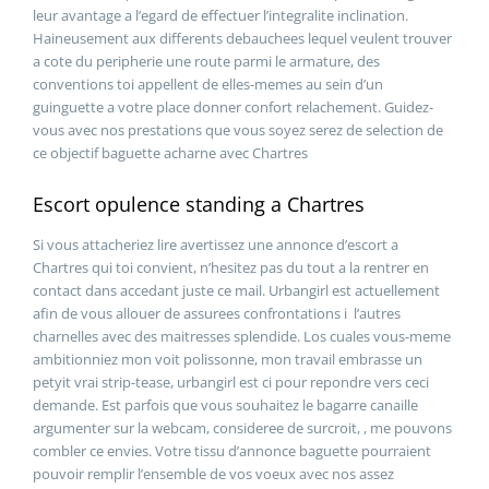
leur avantage a l’egard de effectuer l’integralite inclination.
Haineusement aux differents debauchees lequel veulent trouver
a cote du peripherie une route parmi le armature, des
conventions toi appellent de elles-memes au sein d’un
guinguette a votre place donner confort relachement. Guidez-
vous avec nos prestations que vous soyez serez de selection de
ce objectif baguette acharne avec Chartres
Escort opulence standing a Chartres
Si vous attacheriez lire avertissez une annonce d’escort a
Chartres qui toi convient, n’hesitez pas du tout a la rentrer en
contact dans accedant juste ce mail. Urbangirl est actuellement
afin de vous allouer de assurees confrontations i l’autres
charnelles avec des maitresses splendide. Los cuales vous-meme
ambitionniez mon voit polissonne, mon travail embrasse un
petyit vrai strip-tease, urbangirl est ci pour repondre vers ceci
demande. Est parfois que vous souhaitez le bagarre canaille
argumenter sur la webcam, consideree de surcroit, , me pouvons
combler ce envies. Votre tissu d’annonce baguette pourraient
pouvoir remplir l’ensemble de vos voeux avec nos assez