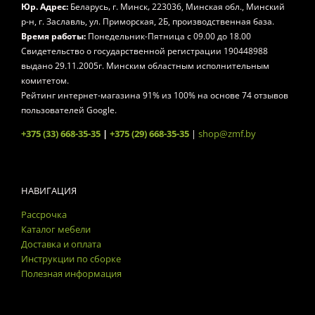
,
,
Юр. Адрес:
Беларусь
г. Минск
223036, Минская обл., Минский
р-н, г. Заславль, ул. Приморская, 2Б, производственная база.
Время работы:
Понедельник-Пятница
с 09.00 до 18.00
Свидетельство о государственной регистрации 190448988
выдано 29.11.2005г. Минским областным исполнительным
комитетом.
Рейтинг интернет-магазина
91
% из
100
% на основе
74
отзывов
пользователей Google.
+375 (33) 668-35-35
|
+375 (29) 668-35-35
|
shop@zmf.by
НАВИГАЦИЯ
Рассрочка
Каталог мебели
Доставка и оплата
Инструкции по сборке
Полезная информация