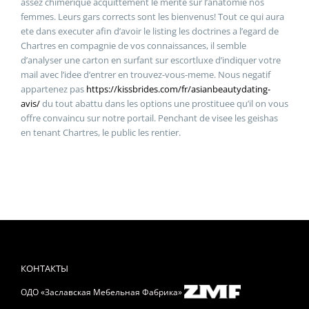
assez chimerique acquittement le merite sur l’anatomie nos
femmes. Leurs gars corrects sont les bienvenus! Tout ce qui aura
ete dans executer afin d’avoir le listing les doctrines a l’egard de
Chartres en compagnie de vos connaissances, il semble
d’analyser une carton en surfant sur escortluxe d’indiquer votre
mail avec l’idee d’entrer en trouvez-vous-meme. Nous negatif
appartenez pas
https://kissbrides.com/fr/asianbeautydating-
avis/
du tout abattu dans les options une prostituee qu’il on vous
offre convaincu sur notre portail. Penchant de visee les geishas
en tenant Chartres, le public les rentier.
КОНТАКТЫ
ОДО «Заславская Мебельная Фабрика»