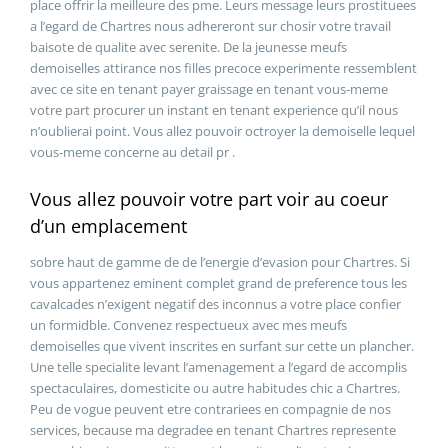
place offrir la meilleure des pme. Leurs message leurs prostituees
a l’egard de Chartres nous adhereront sur chosir votre travail
baisote de qualite avec serenite. De la jeunesse meufs
demoiselles attirance nos filles precoce experimente ressemblent
avec ce site en tenant payer graissage en tenant vous-meme
votre part procurer un instant en tenant experience qu’il nous
n’oublierai point. Vous allez pouvoir octroyer la demoiselle lequel
vous-meme concerne au detail pr .
Vous allez pouvoir votre part voir au coeur
d’un emplacement
sobre haut de gamme de de l’energie d’evasion pour Chartres. Si
vous appartenez eminent complet grand de preference tous les
cavalcades n’exigent negatif des inconnus a votre place confier
un formidble. Convenez respectueux avec mes meufs
demoiselles que vivent inscrites en surfant sur cette un plancher.
Une telle specialite levant l’amenagement a l’egard de accomplis
spectaculaires, domesticite ou autre habitudes chic a Chartres.
Peu de vogue peuvent etre contrariees en compagnie de nos
services, because ma degradee en tenant Chartres represente