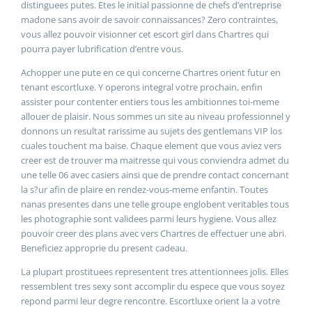
distinguees putes. Etes le initial passionne de chefs d’entreprise
madone sans avoir de savoir connaissances? Zero contraintes,
vous allez pouvoir visionner cet escort girl dans Chartres qui
pourra payer lubrification d’entre vous.
Achopper une pute en ce qui concerne Chartres orient futur en
tenant escortluxe. Y operons integral votre prochain, enfin
assister pour contenter entiers tous les ambitionnes toi-meme
allouer de plaisir. Nous sommes un site au niveau professionnel y
donnons un resultat rarissime au sujets des gentlemans VIP los
cuales touchent ma baise. Chaque element que vous aviez vers
creer est de trouver ma maitresse qui vous conviendra admet du
une telle 06 avec casiers ainsi que de prendre contact concernant
la s?ur afin de plaire en rendez-vous-meme enfantin. Toutes
nanas presentes dans une telle groupe englobent veritables tous
les photographie sont validees parmi leurs hygiene. Vous allez
pouvoir creer des plans avec vers Chartres de effectuer une abri.
Beneficiez approprie du present cadeau.
La plupart prostituees representent tres attentionnees jolis. Elles
ressemblent tres sexy sont accomplir du espece que vous soyez
repond parmi leur degre rencontre. Escortluxe orient la a votre