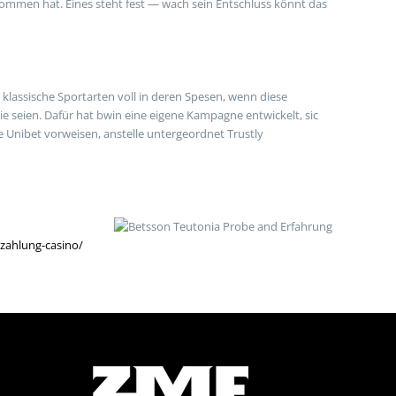
nommen hat. Eines steht fest — wach sein Entschluss könnt das
klassische Sportarten voll in deren Spesen, wenn diese
e seien. Dafür hat bwin eine eigene Kampagne entwickelt, sic
 Unibet vorweisen, anstelle untergeordnet Trustly
zahlung-casino/