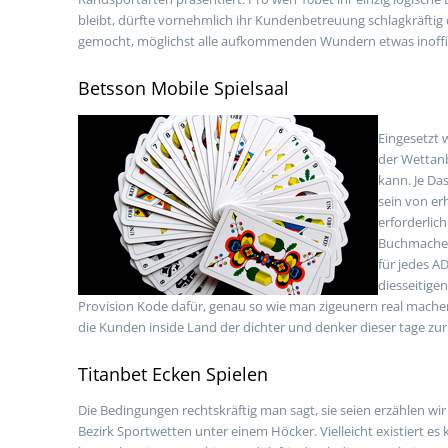
bleibt, dürfte vornehmlich ihr Kundenbetreuung schlagkräftig
gemocht, möglichst alle aufkommenden Wundern etwas inoffizi
Betsson Mobile Spielsaal
Eingesetzt 
der Wettanb
kann. Je Das
sein von e
erforderlic
Buchmachers
für jedes A
diesseitige
Provision Kode dafür, genau so wie man zigeunern real machen 
die Kunden inside Land der dichter und denker dieser tage zu
Titanbet Ecken Spielen
Die Bedingungen rechtskräftig man sagt, sie seien erzählen wi
Bezirk Sportwetten unter einem Höcker. Vielleicht existiert 