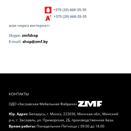
+375 (33) 668-35-35
+375 (29) 668-35-35
или через интернет:
Skype:
zmfshop
E-mail:
shop@zmf.by
КОНТАКТЫ
ОДО «Заславская Мебельная Фабрика»
,
,
Юр. Адрес:
Беларусь
г. Минск
223036, Минская обл., Минский
р-н, г. Заславль, ул. Приморская, 2Б, производственная база.
Время работы:
Понедельник-Пятница
с 09.00 до 18.00