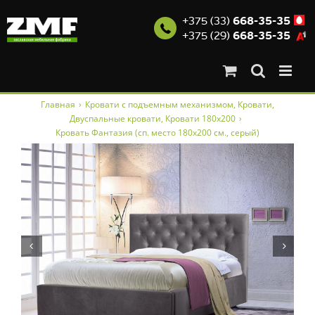
+375 (33)
668-35-35
+375 (29)
668-35-35
Skip
Главная
›
Кровати с подъемным механизмом
,
Кровати
,
to
Двуспальные кровати
,
Кровати 180x200
›
content
Кровать Фантазия (сп. место 180х200 см., серый)

