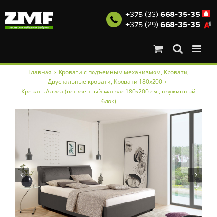
+375 (33)
668-35-35
+375 (29)
668-35-35
Skip
Главная
›
Кровати с подъемным механизмом
,
Кровати
,
to
Двуспальные кровати
,
Кровати 180x200
›
content
Кровать Алиса (встроенный матрас 180х200 см., пружинный
блок)

