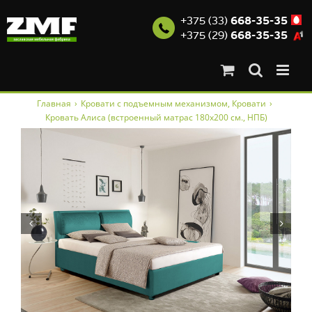
+375 (33)
668-35-35
+375 (29)
668-35-35
Skip
Главная
›
Кровати с подъемным механизмом
,
Кровати
›
to
Кровать Алиса (встроенный матрас 180х200 см., НПБ)
content

