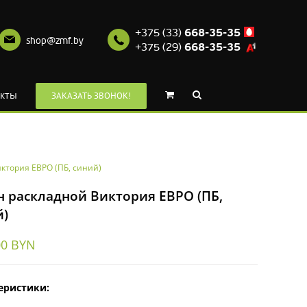
+375 (33)
668-35-35
shop@zmf.by
+375 (29)
668-35-35
кты
ЗАКАЗАТЬ ЗВОНОК!
ктория ЕВРО (ПБ, синий)
н раскладной Виктория ЕВРО (ПБ,
й)
00
BYN
еристики: