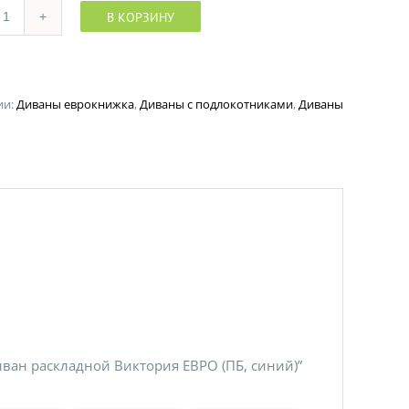
В КОРЗИНУ
Количество
ии:
Диваны еврокнижка
,
Диваны с подлокотниками
,
Диваны
иван раскладной Виктория ЕВРО (ПБ, синий)”