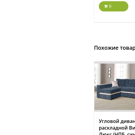
В
корзину
Похожие това
Угловой дива
раскладной В
Люкс (НПБ, си