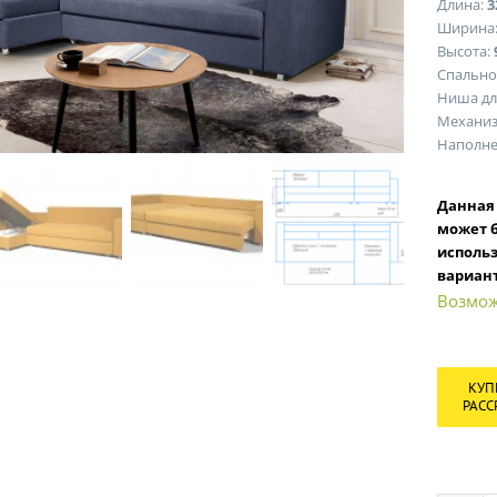
Длина:
3
Ширина
Высота:
Спально
Ниша дл
Механиз
Наполне
Данна
может б
исполь
вариант
Возмож
КУП
РАСС