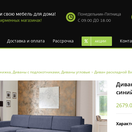
и свою мебель для дома!
Понедельник-Пятница
ирменных магазинах!
С 09.00 ДО 18.00
Доставка и оплата
Рассрочка
Конта
АКЦИИ
книжка
,
Диваны с подлокотниками
,
Диваны угловые
›
Диван раскладной Ви
Дива
сини
2679.
Характ