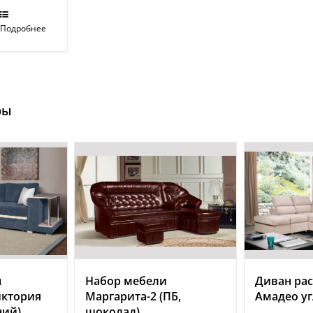
Подробнее
ры
н
Набор мебели
Диван ра
иктория
Маргарита-2 (ПБ,
Амадео уг
ний)
шоколад)