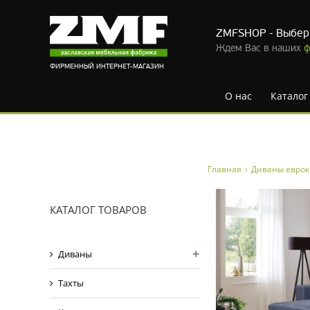
ZMFSHOP - Выбер
Ждем Вас в наших
ф
ФИРМЕННЫЙ ИНТЕРНЕТ-МАГАЗИН
О нас
Каталог
Skip
Главная
›
Диваны евро
to
content
КАТАЛОГ ТОВАРОВ
Диваны
Тахты