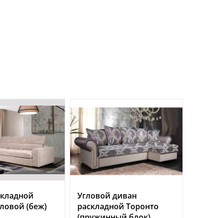
складной
Угловой диван
ловой (беж)
раскладной Торонто
(пружинный блок)