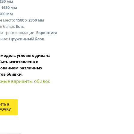
280 мм
:
1650 мм
900 мм
е место:
1580 х 2850 мм
я белья:
Есть
м трансформации:
Еврокнига
ние:
Пружинный блок
я
модель углового дивана
ыть изготовлена с
зованием различных
ов обивки.
ные варианты обивок
ИТЬ В
РОЧКУ