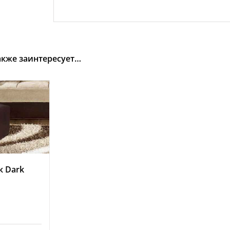
акже заинтересует…
к Dark