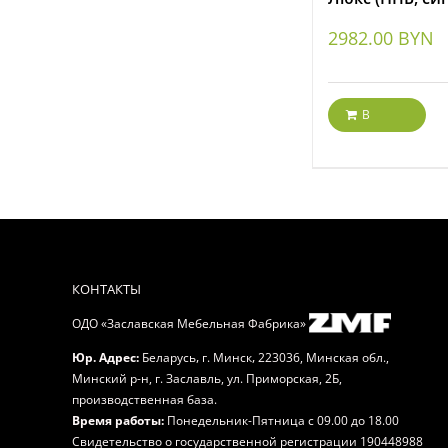
2982.00
BYN
В
корзину
КОНТАКТЫ
ОДО «Заславская Мебельная Фабрика»
,
,
Юр. Адрес:
Беларусь
г. Минск
223036, Минская обл.,
Минский р-н, г. Заславль, ул. Приморская, 2Б,
производственная база.
Время работы:
Понедельник-Пятница
с 09.00 до 18.00
Свидетельство о государственной регистрации 190448988